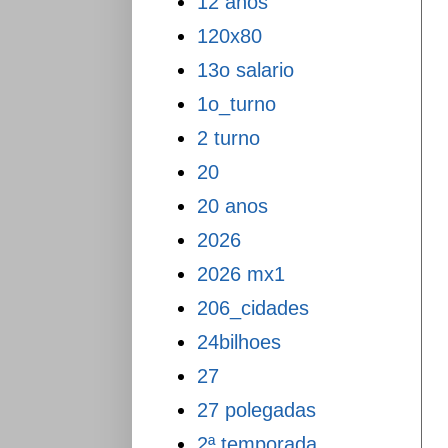
12 anos
120x80
13o salario
1o_turno
2 turno
20
20 anos
2026
2026 mx1
206_cidades
24bilhoes
27
27 polegadas
2ª temporada