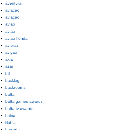
aventura
aviacao
aviação
aviao
avião
avião flórida
avibras
avição
axia
azar
b3
backlog
backrooms
bafta
bafta games awards
bafta tv awards
bahia
Bahia
baixada