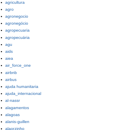
agricultura
agro
agronegocio
agronegócio
agropecuaria
agropecuária
agu
aids
aiea
air_force_one
airbnb
airbus
ajuda humanitaria
ajuda_internacional
al-nassr
alagamentos
alagoas
alanis-guillen
alaorzinho