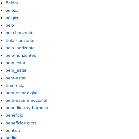
Belém
beleza
bélgica
belo
belo horizonte
Belo Horizonte
belo_horizonte
belo-horizontes
bem estar
bem_estar
bem-estar
Bem-estar
bem-estar digital
bem-estar emocional
benedito-ruy-barbosa
beneficio
benefícios ovos
benfica
berlim