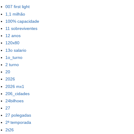
007 first light
1,1 milhão
100% capacidade
11 sobreviventes
12 anos
120x80
13o salario
1o_turno
2 turno
20
2026
2026 mx1
206_cidades
24bilhoes
27
27 polegadas
2ª temporada
2t26