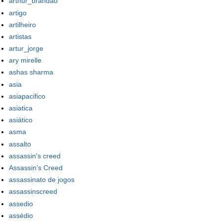
arthur_brandao
artigo
artilheiro
artistas
artur_jorge
ary mirelle
ashas sharma
asia
asiapacifico
asiatica
asiático
asma
assalto
assassin's creed
Assassin's Creed
assassinato de jogos
assassinscreed
assedio
assédio