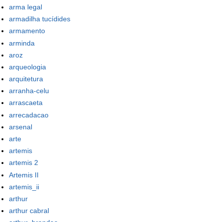
arma legal
armadilha tucídides
armamento
arminda
aroz
arqueologia
arquitetura
arranha-celu
arrascaeta
arrecadacao
arsenal
arte
artemis
artemis 2
Artemis II
artemis_ii
arthur
arthur cabral