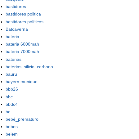
bastidores
bastidores politica
bastidores políticos
Batcaverna
bateria
bateria 6000mah
bateria 7000mah
baterias
baterias_silicio_carbono
bauru
bayern munique
bbb26
bbc
bbdc4
bc
bebê_prematuro
bebes
belém