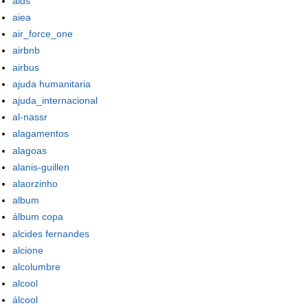
aids
aiea
air_force_one
airbnb
airbus
ajuda humanitaria
ajuda_internacional
al-nassr
alagamentos
alagoas
alanis-guillen
alaorzinho
album
álbum copa
alcides fernandes
alcione
alcolumbre
alcool
álcool