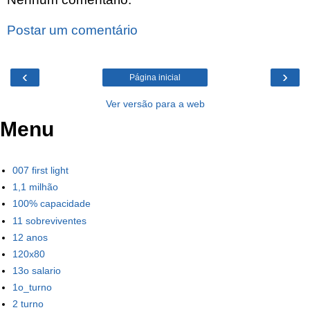
Postar um comentário
‹
›
Página inicial
Ver versão para a web
Menu
007 first light
1,1 milhão
100% capacidade
11 sobreviventes
12 anos
120x80
13o salario
1o_turno
2 turno