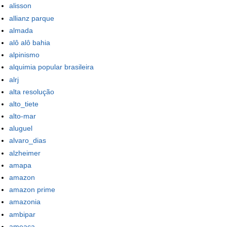
alisson
allianz parque
almada
alô alô bahia
alpinismo
alquimia popular brasileira
alrj
alta resolução
alto_tiete
alto-mar
aluguel
alvaro_dias
alzheimer
amapa
amazon
amazon prime
amazonia
ambipar
ameaca