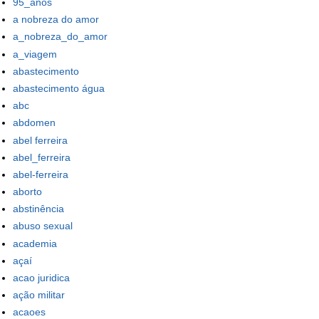
95_anos
a nobreza do amor
a_nobreza_do_amor
a_viagem
abastecimento
abastecimento água
abc
abdomen
abel ferreira
abel_ferreira
abel-ferreira
aborto
abstinência
abuso sexual
academia
açaí
acao juridica
ação militar
acaoes