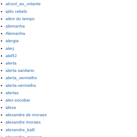
alcool_ao_volante
aldo rebelo
além do tempo
alemanha
Alemanha
alergia
alerj
aleRJ
alerta
alerta sanitario
alerta_vermelho
alerta-vermelho
alertas
alex escobar
alexa
alexandre de moraes
alexandre moraes
alexandre_kalil
alexandre_moraes