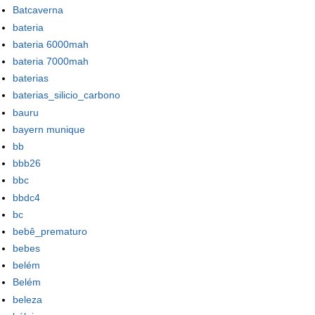
Batcaverna
bateria
bateria 6000mah
bateria 7000mah
baterias
baterias_silicio_carbono
bauru
bayern munique
bb
bbb26
bbc
bbdc4
bc
bebê_prematuro
bebes
belém
Belém
beleza