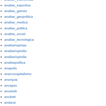
analise_esportiva
analise_games
analise_geopolitica
analise_medica
analise_politica
analise_social
analise_tecnologica
analise/opiniao
analise/opinião
análise/opinião
analisepolitica
anapolis
anarcocapitalismo
anarquia
ancapsu
ancelotti
ancilotti
andaraí