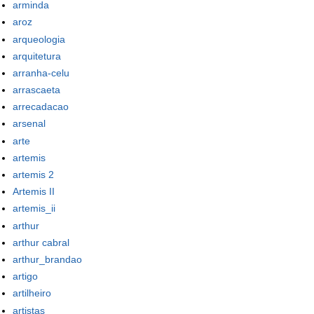
arminda
aroz
arqueologia
arquitetura
arranha-celu
arrascaeta
arrecadacao
arsenal
arte
artemis
artemis 2
Artemis II
artemis_ii
arthur
arthur cabral
arthur_brandao
artigo
artilheiro
artistas