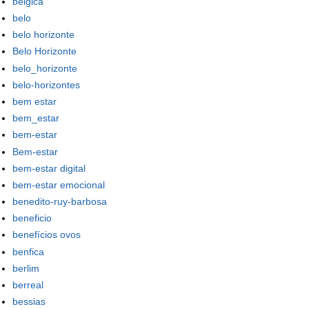
bélgica
belo
belo horizonte
Belo Horizonte
belo_horizonte
belo-horizontes
bem estar
bem_estar
bem-estar
Bem-estar
bem-estar digital
bem-estar emocional
benedito-ruy-barbosa
beneficio
benefícios ovos
benfica
berlim
berreal
bessias