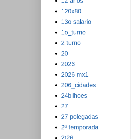
12 anos
120x80
13o salario
1o_turno
2 turno
20
2026
2026 mx1
206_cidades
24bilhoes
27
27 polegadas
2ª temporada
2t26