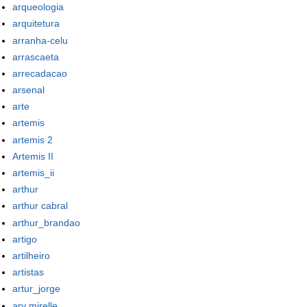
arqueologia
arquitetura
arranha-celu
arrascaeta
arrecadacao
arsenal
arte
artemis
artemis 2
Artemis II
artemis_ii
arthur
arthur cabral
arthur_brandao
artigo
artilheiro
artistas
artur_jorge
ary mirelle