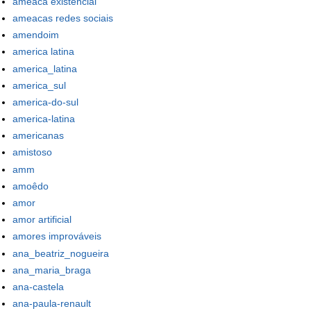
ameaca existencial
ameacas redes sociais
amendoim
america latina
america_latina
america_sul
america-do-sul
america-latina
americanas
amistoso
amm
amoêdo
amor
amor artificial
amores improváveis
ana_beatriz_nogueira
ana_maria_braga
ana-castela
ana-paula-renault