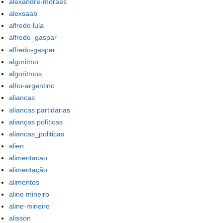
alexandre-moraes
alexsaab
alfredo lula
alfredo_gaspar
alfredo-gaspar
algoritmo
algoritmos
alho-argentino
aliancas
aliancas partidarias
alianças políticas
aliancas_politicas
alien
alimentacao
alimentação
alimentos
aline mineiro
aline-mineiro
alisson