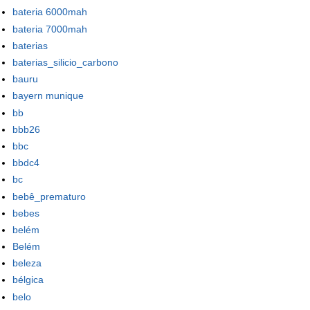
bateria 6000mah
bateria 7000mah
baterias
baterias_silicio_carbono
bauru
bayern munique
bb
bbb26
bbc
bbdc4
bc
bebê_prematuro
bebes
belém
Belém
beleza
bélgica
belo