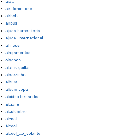
aiea
air_force_one
airbnb
airbus
ajuda humanitaria
ajuda_internacional
al-nassr
alagamentos
alagoas
alanis-guillen
alaorzinho
album
álbum copa
alcides fernandes
alcione
alcolumbre
alcool
álcool
alcool_ao_volante