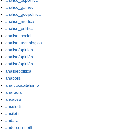
analise_esportiva
analise_games
analise_geopolitica
analise_medica
analise_politica
analise_social
analise_tecnologica
analise/opiniao
analise/opinião
análise/opinião
analisepolitica
anapolis
anarcocapitalismo
anarquia
ancapsu
ancelotti
ancilotti
andaraí
anderson-neiff