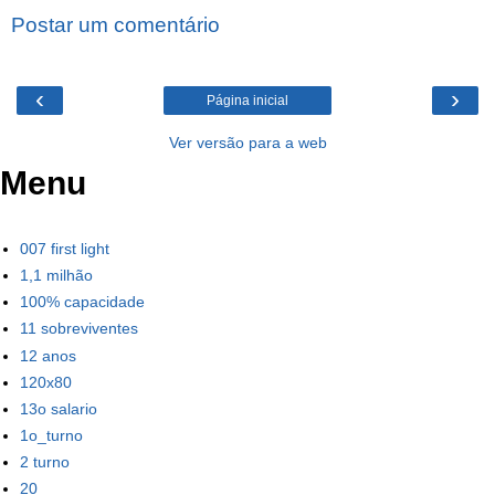
Postar um comentário
‹
›
Página inicial
Ver versão para a web
Menu
007 first light
1,1 milhão
100% capacidade
11 sobreviventes
12 anos
120x80
13o salario
1o_turno
2 turno
20