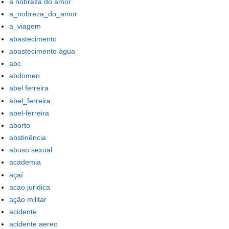
a nobreza do amor
a_nobreza_do_amor
a_viagem
abastecimento
abastecimento água
abc
abdomen
abel ferreira
abel_ferreira
abel-ferreira
aborto
abstinência
abuso sexual
academia
açaí
acao juridica
ação militar
acidente
acidente aereo