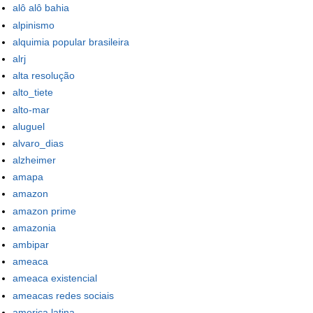
alô alô bahia
alpinismo
alquimia popular brasileira
alrj
alta resolução
alto_tiete
alto-mar
aluguel
alvaro_dias
alzheimer
amapa
amazon
amazon prime
amazonia
ambipar
ameaca
ameaca existencial
ameacas redes sociais
america latina