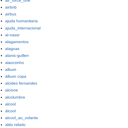
air_force_one
airbnb
airbus
ajuda humanitaria
ajuda_internacional
al-nassr
alagamentos
alagoas
alanis-guillen
alaorzinho
album
álbum copa
alcides fernandes
alcione
alcolumbre
alcool
álcool
alcool_ao_volante
aldo rebelo