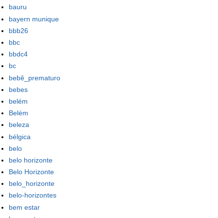
bauru
bayern munique
bbb26
bbc
bbdc4
bc
bebê_prematuro
bebes
belém
Belém
beleza
bélgica
belo
belo horizonte
Belo Horizonte
belo_horizonte
belo-horizontes
bem estar