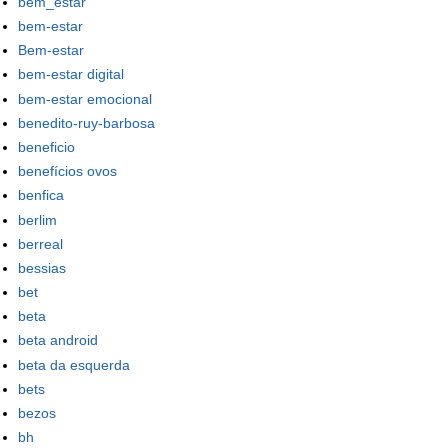
bem_estar
bem-estar
Bem-estar
bem-estar digital
bem-estar emocional
benedito-ruy-barbosa
beneficio
benefícios ovos
benfica
berlim
berreal
bessias
bet
beta
beta android
beta da esquerda
bets
bezos
bh