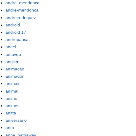
andre_mendonca
andre-mendonca
andreirodriguez
android
android 17
andropausa
aneel
anfavea
angileri
animacao
animador
animais
animal
anime
animes
anitta
aniversário
anm
anne_hathaway