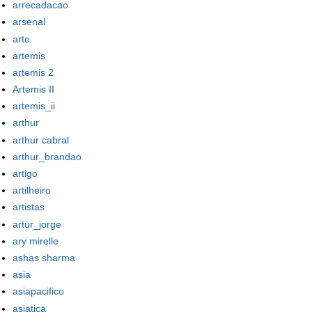
arrecadacao
arsenal
arte
artemis
artemis 2
Artemis II
artemis_ii
arthur
arthur cabral
arthur_brandao
artigo
artilheiro
artistas
artur_jorge
ary mirelle
ashas sharma
asia
asiapacifico
asiatica