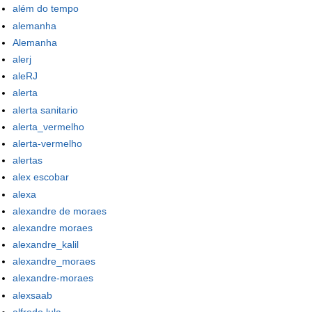
além do tempo
alemanha
Alemanha
alerj
aleRJ
alerta
alerta sanitario
alerta_vermelho
alerta-vermelho
alertas
alex escobar
alexa
alexandre de moraes
alexandre moraes
alexandre_kalil
alexandre_moraes
alexandre-moraes
alexsaab
alfredo lula