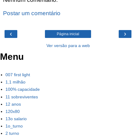
Postar um comentário
‹
›
Página inicial
Ver versão para a web
Menu
007 first light
1,1 milhão
100% capacidade
11 sobreviventes
12 anos
120x80
13o salario
1o_turno
2 turno