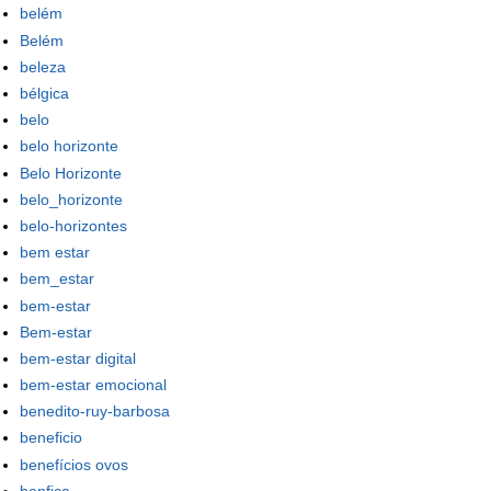
belém
Belém
beleza
bélgica
belo
belo horizonte
Belo Horizonte
belo_horizonte
belo-horizontes
bem estar
bem_estar
bem-estar
Bem-estar
bem-estar digital
bem-estar emocional
benedito-ruy-barbosa
beneficio
benefícios ovos
benfica