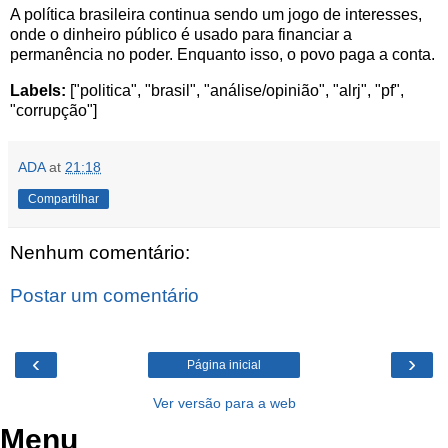
A política brasileira continua sendo um jogo de interesses,
onde o dinheiro público é usado para financiar a
permanência no poder. Enquanto isso, o povo paga a conta.
Labels:
["politica", "brasil", "análise/opinião", "alrj", "pf",
"corrupção"]
ADA
at
21:18
Compartilhar
Nenhum comentário:
Postar um comentário
‹
›
Página inicial
Ver versão para a web
Menu