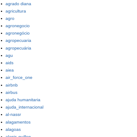
agrado diana
agricultura
agro
agronegocio
agronegócio
agropecuaria
agropecuária
agu
aids
aiea
air_force_one
airbnb
airbus
ajuda humanitaria
ajuda_internacional
al-nassr
alagamentos
alagoas
alanis-guillen