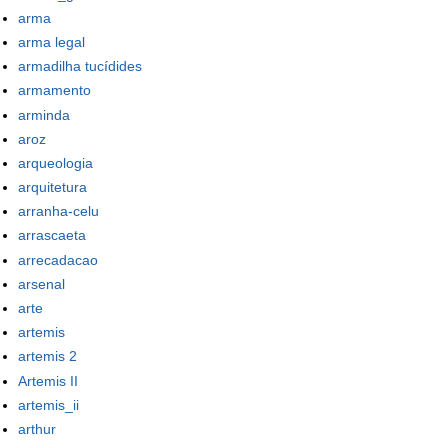
arma
arma legal
armadilha tucídides
armamento
arminda
aroz
arqueologia
arquitetura
arranha-celu
arrascaeta
arrecadacao
arsenal
arte
artemis
artemis 2
Artemis II
artemis_ii
arthur