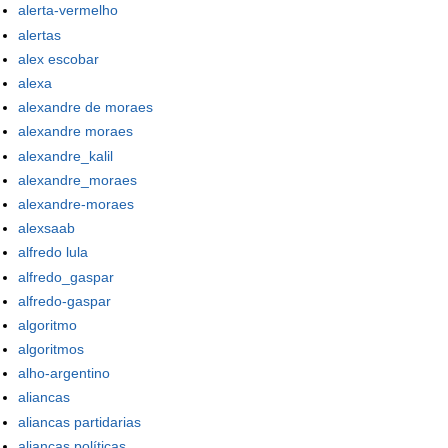
alerta-vermelho
alertas
alex escobar
alexa
alexandre de moraes
alexandre moraes
alexandre_kalil
alexandre_moraes
alexandre-moraes
alexsaab
alfredo lula
alfredo_gaspar
alfredo-gaspar
algoritmo
algoritmos
alho-argentino
aliancas
aliancas partidarias
alianças políticas