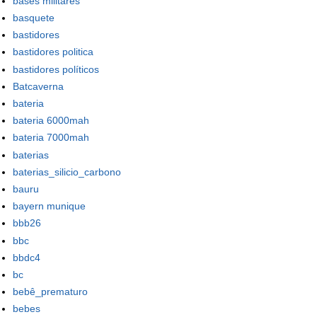
bases militares
basquete
bastidores
bastidores politica
bastidores políticos
Batcaverna
bateria
bateria 6000mah
bateria 7000mah
baterias
baterias_silicio_carbono
bauru
bayern munique
bbb26
bbc
bbdc4
bc
bebê_prematuro
bebes