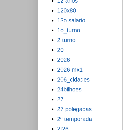
12 anos
120x80
13o salario
1o_turno
2 turno
20
2026
2026 mx1
206_cidades
24bilhoes
27
27 polegadas
2ª temporada
2t26