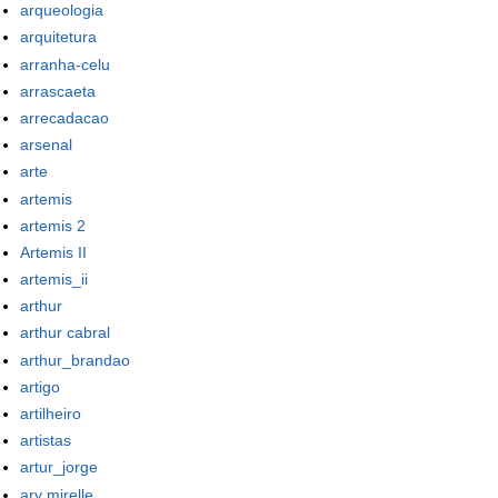
arqueologia
arquitetura
arranha-celu
arrascaeta
arrecadacao
arsenal
arte
artemis
artemis 2
Artemis II
artemis_ii
arthur
arthur cabral
arthur_brandao
artigo
artilheiro
artistas
artur_jorge
ary mirelle