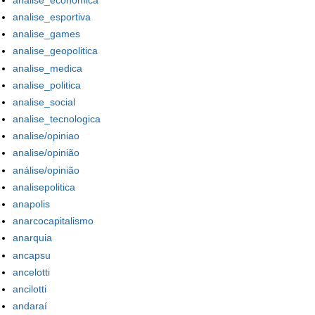
analise_esportiva
analise_games
analise_geopolitica
analise_medica
analise_politica
analise_social
analise_tecnologica
analise/opiniao
analise/opinião
análise/opinião
analisepolitica
anapolis
anarcocapitalismo
anarquia
ancapsu
ancelotti
ancilotti
andaraí