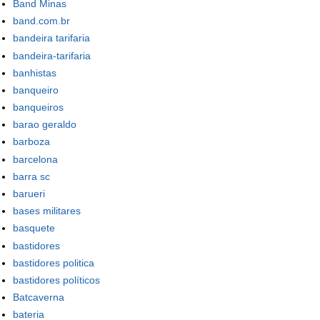
Band Minas
band.com.br
bandeira tarifaria
bandeira-tarifaria
banhistas
banqueiro
banqueiros
barao geraldo
barboza
barcelona
barra sc
barueri
bases militares
basquete
bastidores
bastidores politica
bastidores políticos
Batcaverna
bateria