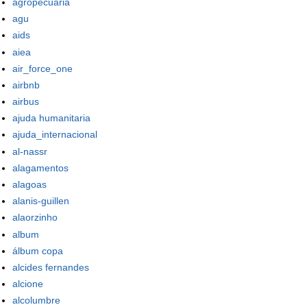
agropecuária
agu
aids
aiea
air_force_one
airbnb
airbus
ajuda humanitaria
ajuda_internacional
al-nassr
alagamentos
alagoas
alanis-guillen
alaorzinho
album
álbum copa
alcides fernandes
alcione
alcolumbre