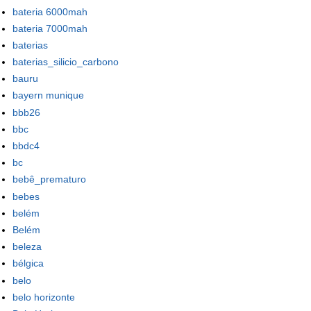
bateria 6000mah
bateria 7000mah
baterias
baterias_silicio_carbono
bauru
bayern munique
bbb26
bbc
bbdc4
bc
bebê_prematuro
bebes
belém
Belém
beleza
bélgica
belo
belo horizonte