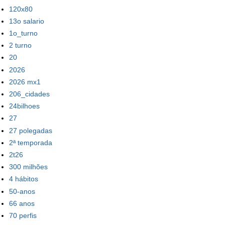
120x80
13o salario
1o_turno
2 turno
20
2026
2026 mx1
206_cidades
24bilhoes
27
27 polegadas
2ª temporada
2t26
300 milhões
4 hábitos
50-anos
66 anos
70 perfis