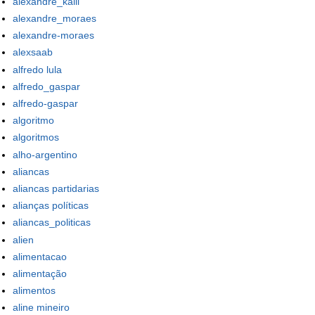
alexandre_kalil
alexandre_moraes
alexandre-moraes
alexsaab
alfredo lula
alfredo_gaspar
alfredo-gaspar
algoritmo
algoritmos
alho-argentino
aliancas
aliancas partidarias
alianças políticas
aliancas_politicas
alien
alimentacao
alimentação
alimentos
aline mineiro