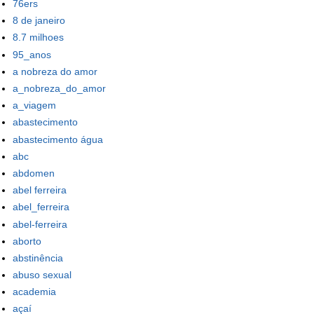
76ers
8 de janeiro
8.7 milhoes
95_anos
a nobreza do amor
a_nobreza_do_amor
a_viagem
abastecimento
abastecimento água
abc
abdomen
abel ferreira
abel_ferreira
abel-ferreira
aborto
abstinência
abuso sexual
academia
açaí