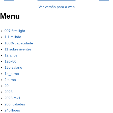
Ver versão para a web
Menu
007 first light
1,1 milhão
100% capacidade
11 sobreviventes
12 anos
120x80
13o salario
1o_turno
2 turno
20
2026
2026 mx1
206_cidades
24bilhoes