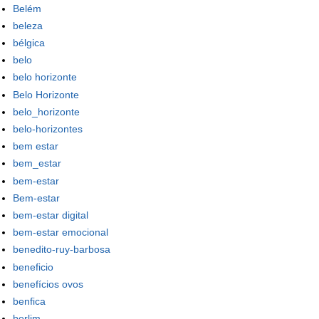
Belém
beleza
bélgica
belo
belo horizonte
Belo Horizonte
belo_horizonte
belo-horizontes
bem estar
bem_estar
bem-estar
Bem-estar
bem-estar digital
bem-estar emocional
benedito-ruy-barbosa
beneficio
benefícios ovos
benfica
berlim