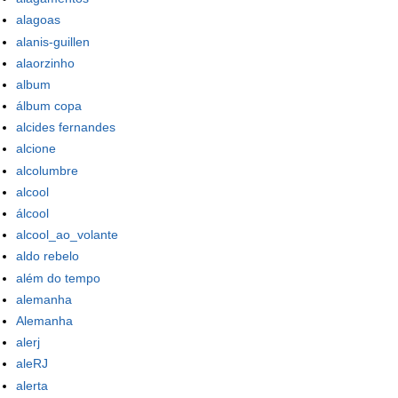
alagoas
alanis-guillen
alaorzinho
album
álbum copa
alcides fernandes
alcione
alcolumbre
alcool
álcool
alcool_ao_volante
aldo rebelo
além do tempo
alemanha
Alemanha
alerj
aleRJ
alerta