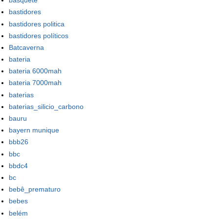
basquete
bastidores
bastidores politica
bastidores políticos
Batcaverna
bateria
bateria 6000mah
bateria 7000mah
baterias
baterias_silicio_carbono
bauru
bayern munique
bbb26
bbc
bbdc4
bc
bebê_prematuro
bebes
belém