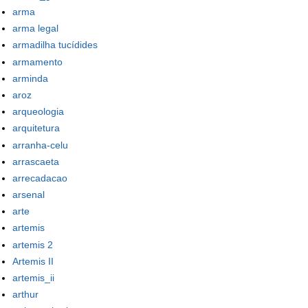
arma
arma legal
armadilha tucídides
armamento
arminda
aroz
arqueologia
arquitetura
arranha-celu
arrascaeta
arrecadacao
arsenal
arte
artemis
artemis 2
Artemis II
artemis_ii
arthur