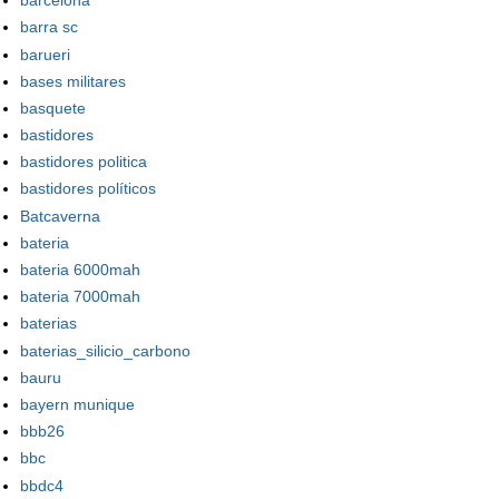
barcelona
barra sc
barueri
bases militares
basquete
bastidores
bastidores politica
bastidores políticos
Batcaverna
bateria
bateria 6000mah
bateria 7000mah
baterias
baterias_silicio_carbono
bauru
bayern munique
bbb26
bbc
bbdc4