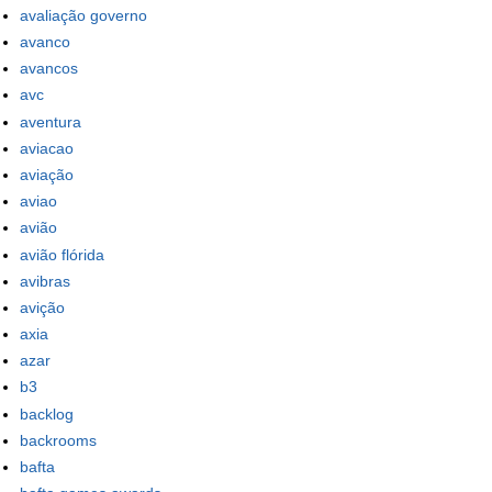
avaliação governo
avanco
avancos
avc
aventura
aviacao
aviação
aviao
avião
avião flórida
avibras
avição
axia
azar
b3
backlog
backrooms
bafta