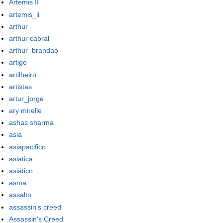
Artemis II
artemis_ii
arthur
arthur cabral
arthur_brandao
artigo
artilheiro
artistas
artur_jorge
ary mirelle
ashas sharma
asia
asiapacifico
asiatica
asiático
asma
assalto
assassin's creed
Assassin's Creed