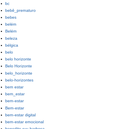
bc
bebê_prematuro
bebes
belém
Belém
beleza
bélgica
belo
belo horizonte
Belo Horizonte
belo_horizonte
belo-horizontes
bem estar
bem_estar
bem-estar
Bem-estar
bem-estar digital
bem-estar emocional
benedito-ruy-barbosa