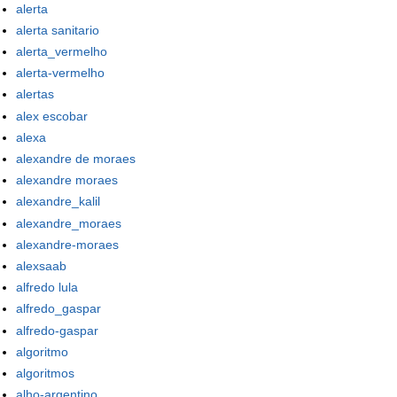
alerta
alerta sanitario
alerta_vermelho
alerta-vermelho
alertas
alex escobar
alexa
alexandre de moraes
alexandre moraes
alexandre_kalil
alexandre_moraes
alexandre-moraes
alexsaab
alfredo lula
alfredo_gaspar
alfredo-gaspar
algoritmo
algoritmos
alho-argentino