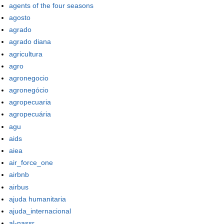
agents of the four seasons
agosto
agrado
agrado diana
agricultura
agro
agronegocio
agronegócio
agropecuaria
agropecuária
agu
aids
aiea
air_force_one
airbnb
airbus
ajuda humanitaria
ajuda_internacional
al-nassr