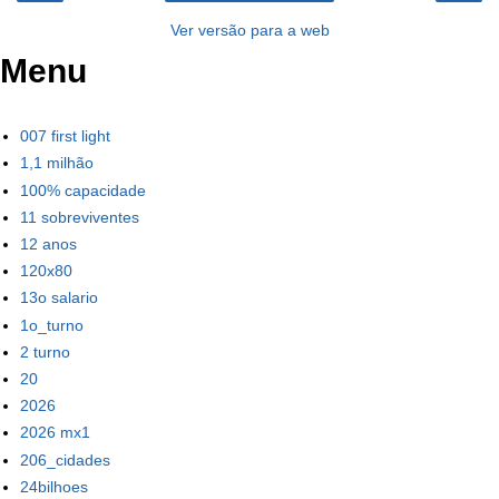
Ver versão para a web
Menu
007 first light
1,1 milhão
100% capacidade
11 sobreviventes
12 anos
120x80
13o salario
1o_turno
2 turno
20
2026
2026 mx1
206_cidades
24bilhoes