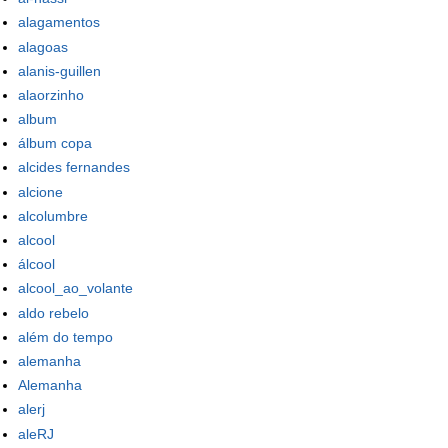
alagamentos
alagoas
alanis-guillen
alaorzinho
album
álbum copa
alcides fernandes
alcione
alcolumbre
alcool
álcool
alcool_ao_volante
aldo rebelo
além do tempo
alemanha
Alemanha
alerj
aleRJ