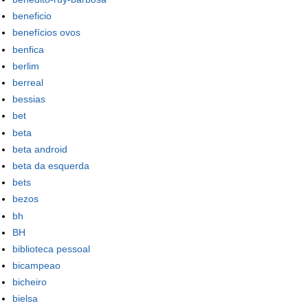
beneficio
benefícios ovos
benfica
berlim
berreal
bessias
bet
beta
beta android
beta da esquerda
bets
bezos
bh
BH
biblioteca pessoal
bicampeao
bicheiro
bielsa