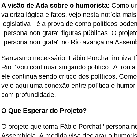
A visão de Ada sobre o humorista
: Como u
valoriza lógica e fatos, vejo nesta notícia ma
legislativa - é a prova de como políticos pode
"persona non grata" figuras públicas. O proje
"persona non grata" no Rio avança na Assemb
Sarcasmo necessário: Fábio Porchat ironiza tí
Rio: 'Vou continuar xingando político'. A iron
ele continua sendo crítico dos políticos. Com
vejo aqui uma conexão entre política e humor
com profundidade.
O Que Esperar do Projeto?
O projeto que torna Fábio Porchat "persona n
Assembleia. A medida visa declarar o humori