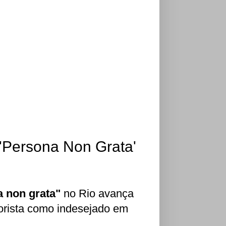
 'Persona Non Grata'
a non grata"
no Rio avança
orista como indesejado em
.