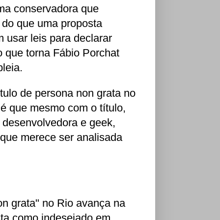
ma conservadora que
is do que uma proposta
m usar leis para declarar
to que torna Fábio Porchat
leia.
tulo de persona non grata no
ia é que mesmo com o título,
o desenvolvedora e geek,
 que merece ser analisada
on grata" no Rio avança na
sta como indesejado em