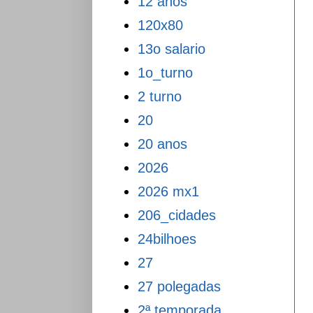
12 anos
120x80
13o salario
1o_turno
2 turno
20
20 anos
2026
2026 mx1
206_cidades
24bilhoes
27
27 polegadas
2ª temporada