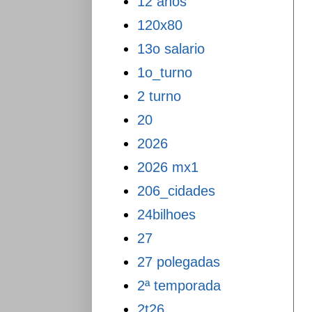
12 anos
120x80
13o salario
1o_turno
2 turno
20
2026
2026 mx1
206_cidades
24bilhoes
27
27 polegadas
2ª temporada
2t26