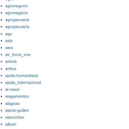
agronegocio
agronegócio
agropecuaria
agropecuária
agu
aids
aiea
air_force_one
airbnb
airbus
ajuda humanitaria
ajuda_internacional
al-nassr
alagamentos
alagoas
alanis-guillen
alaorzinho
album