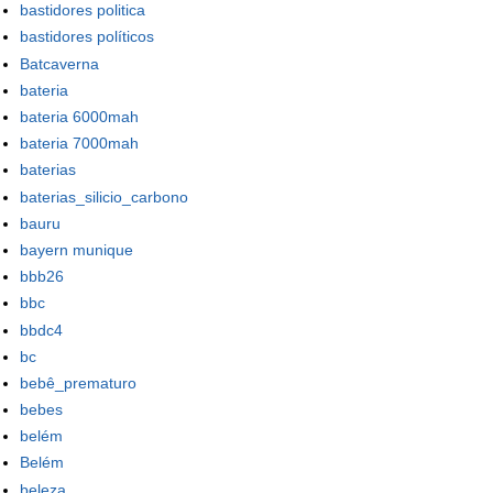
bastidores politica
bastidores políticos
Batcaverna
bateria
bateria 6000mah
bateria 7000mah
baterias
baterias_silicio_carbono
bauru
bayern munique
bbb26
bbc
bbdc4
bc
bebê_prematuro
bebes
belém
Belém
beleza