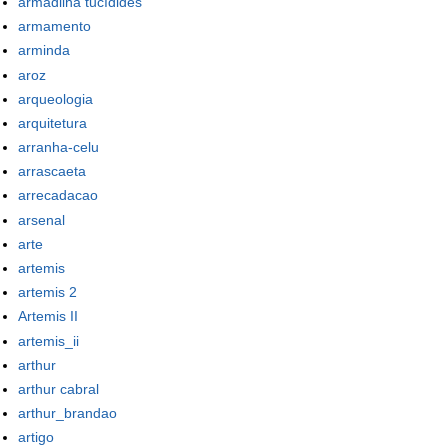
armadilha tucídides
armamento
arminda
aroz
arqueologia
arquitetura
arranha-celu
arrascaeta
arrecadacao
arsenal
arte
artemis
artemis 2
Artemis II
artemis_ii
arthur
arthur cabral
arthur_brandao
artigo