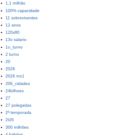
1,1 milhão
100% capacidade
11 sobreviventes
12 anos
120x80
13o salario
1o_turno
2 turno
20
2026
2026 mx1
206_cidades
24bilhoes
27
27 polegadas
2ª temporada
2t26
300 milhões
4 hábitos