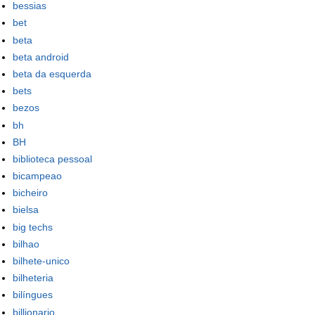
bessias
bet
beta
beta android
beta da esquerda
bets
bezos
bh
BH
biblioteca pessoal
bicampeao
bicheiro
bielsa
big techs
bilhao
bilhete-unico
bilheteria
bilíngues
billionario