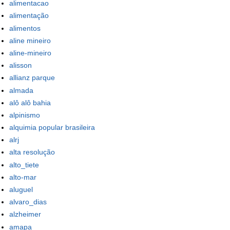
alimentacao
alimentação
alimentos
aline mineiro
aline-mineiro
alisson
allianz parque
almada
alô alô bahia
alpinismo
alquimia popular brasileira
alrj
alta resolução
alto_tiete
alto-mar
aluguel
alvaro_dias
alzheimer
amapa