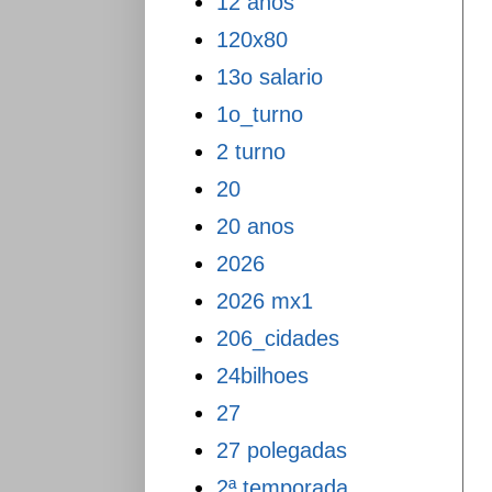
12 anos
120x80
13o salario
1o_turno
2 turno
20
20 anos
2026
2026 mx1
206_cidades
24bilhoes
27
27 polegadas
2ª temporada