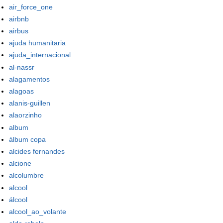
air_force_one
airbnb
airbus
ajuda humanitaria
ajuda_internacional
al-nassr
alagamentos
alagoas
alanis-guillen
alaorzinho
album
álbum copa
alcides fernandes
alcione
alcolumbre
alcool
álcool
alcool_ao_volante