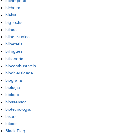
bicampeao
bicheiro
bielsa
big techs
bilhao
bilhete-unico
bilheteria
bilíngues
billionario
biocombustíveis
biodiversidade
biografia
biologia
biologo
biossensor
biotecnologia
bisao
bitcoin
Black Flag