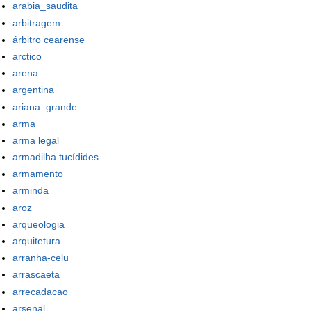
arabia_saudita
arbitragem
árbitro cearense
arctico
arena
argentina
ariana_grande
arma
arma legal
armadilha tucídides
armamento
arminda
aroz
arqueologia
arquitetura
arranha-celu
arrascaeta
arrecadacao
arsenal