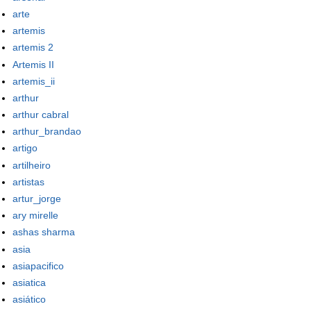
arte
artemis
artemis 2
Artemis II
artemis_ii
arthur
arthur cabral
arthur_brandao
artigo
artilheiro
artistas
artur_jorge
ary mirelle
ashas sharma
asia
asiapacifico
asiatica
asiático