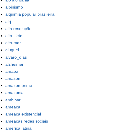
alô alô bahia
alpinismo
alquimia popular brasileira
alrj
alta resolução
alto_tiete
alto-mar
aluguel
alvaro_dias
alzheimer
amapa
amazon
amazon prime
amazonia
ambipar
ameaca
ameaca existencial
ameacas redes sociais
america latina