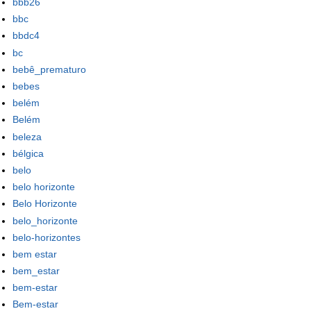
bbb26
bbc
bbdc4
bc
bebê_prematuro
bebes
belém
Belém
beleza
bélgica
belo
belo horizonte
Belo Horizonte
belo_horizonte
belo-horizontes
bem estar
bem_estar
bem-estar
Bem-estar