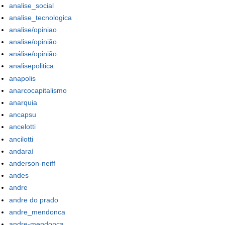
analise_social
analise_tecnologica
analise/opiniao
analise/opinião
análise/opinião
analisepolitica
anapolis
anarcocapitalismo
anarquia
ancapsu
ancelotti
ancilotti
andaraí
anderson-neiff
andes
andre
andre do prado
andre_mendonca
andre-mendonca