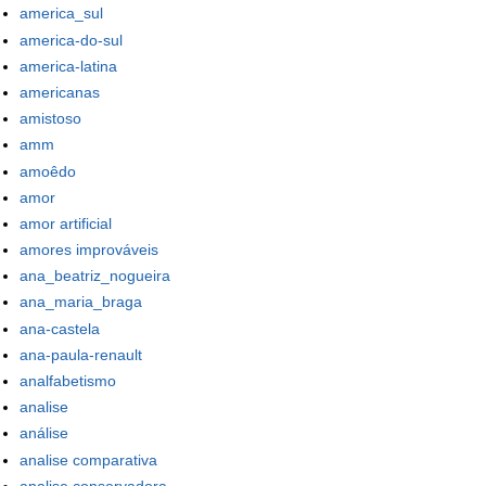
america_sul
america-do-sul
america-latina
americanas
amistoso
amm
amoêdo
amor
amor artificial
amores improváveis
ana_beatriz_nogueira
ana_maria_braga
ana-castela
ana-paula-renault
analfabetismo
analise
análise
analise comparativa
analise conservadora