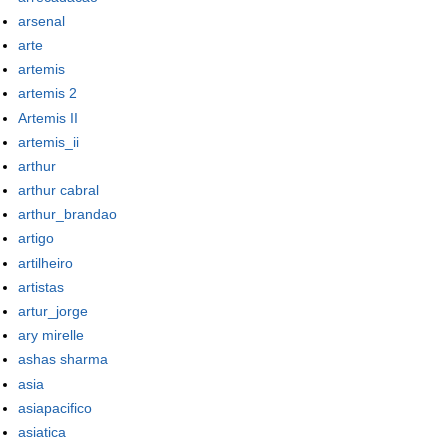
arsenal
arte
artemis
artemis 2
Artemis II
artemis_ii
arthur
arthur cabral
arthur_brandao
artigo
artilheiro
artistas
artur_jorge
ary mirelle
ashas sharma
asia
asiapacifico
asiatica