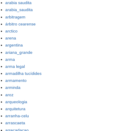
arabia saudita
arabia_saudita
arbitragem
árbitro cearense
arctico
arena
argentina
ariana_grande
arma
arma legal
armadilha tucídides
armamento
arminda
aroz
arqueologia
arquitetura
arranha-celu
arrascaeta
arrecadacao