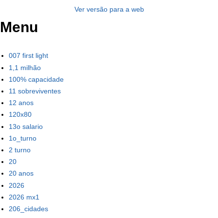
Ver versão para a web
Menu
007 first light
1,1 milhão
100% capacidade
11 sobreviventes
12 anos
120x80
13o salario
1o_turno
2 turno
20
20 anos
2026
2026 mx1
206_cidades