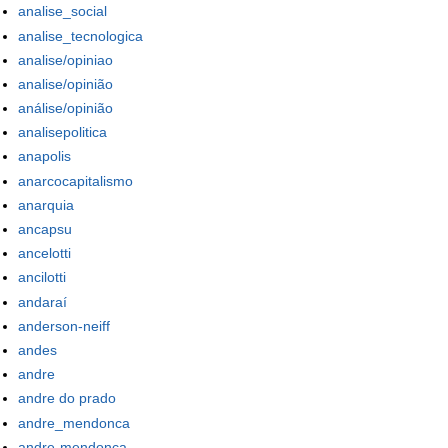
analise_social
analise_tecnologica
analise/opiniao
analise/opinião
análise/opinião
analisepolitica
anapolis
anarcocapitalismo
anarquia
ancapsu
ancelotti
ancilotti
andaraí
anderson-neiff
andes
andre
andre do prado
andre_mendonca
andre-mendonca