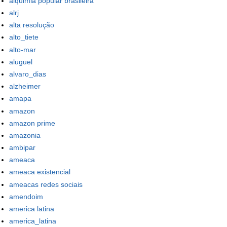
alquimia popular brasileira
alrj
alta resolução
alto_tiete
alto-mar
aluguel
alvaro_dias
alzheimer
amapa
amazon
amazon prime
amazonia
ambipar
ameaca
ameaca existencial
ameacas redes sociais
amendoim
america latina
america_latina