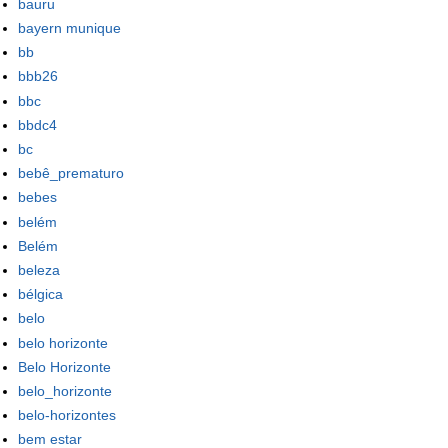
bauru
bayern munique
bb
bbb26
bbc
bbdc4
bc
bebê_prematuro
bebes
belém
Belém
beleza
bélgica
belo
belo horizonte
Belo Horizonte
belo_horizonte
belo-horizontes
bem estar