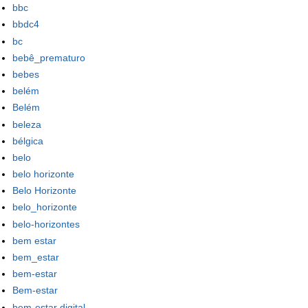
bbc
bbdc4
bc
bebê_prematuro
bebes
belém
Belém
beleza
bélgica
belo
belo horizonte
Belo Horizonte
belo_horizonte
belo-horizontes
bem estar
bem_estar
bem-estar
Bem-estar
bem-estar digital