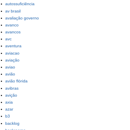
autossuficiência
av brasil
avaliação governo
avanco
avancos
avc
aventura
aviacao
aviação
aviao
avião
avião flórida
avibras
avição
axia
azar
b3
backlog