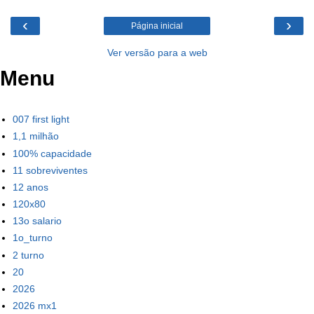
‹
›
Página inicial
Ver versão para a web
Menu
007 first light
1,1 milhão
100% capacidade
11 sobreviventes
12 anos
120x80
13o salario
1o_turno
2 turno
20
2026
2026 mx1