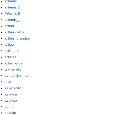
artemis
artemis 2
Artemis II
artemis_ii
arthur
arthur cabral
arthur_brandao
artigo
artilheiro
artistas
artur_jorge
ary mirelle
ashas sharma
asia
asiapacifico
asiatica
asiático
asma
assalto