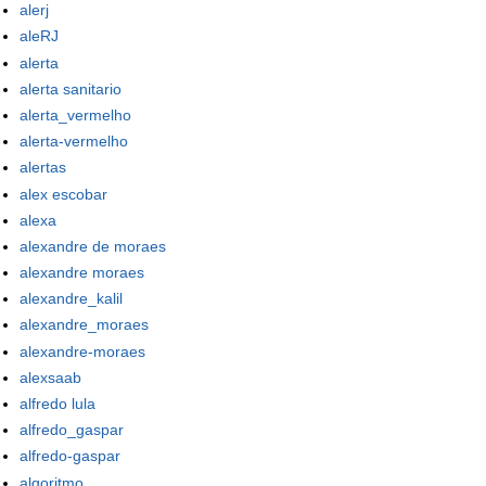
alerj
aleRJ
alerta
alerta sanitario
alerta_vermelho
alerta-vermelho
alertas
alex escobar
alexa
alexandre de moraes
alexandre moraes
alexandre_kalil
alexandre_moraes
alexandre-moraes
alexsaab
alfredo lula
alfredo_gaspar
alfredo-gaspar
algoritmo