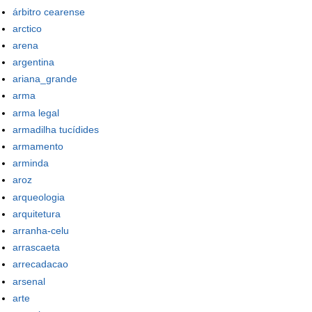
árbitro cearense
arctico
arena
argentina
ariana_grande
arma
arma legal
armadilha tucídides
armamento
arminda
aroz
arqueologia
arquitetura
arranha-celu
arrascaeta
arrecadacao
arsenal
arte