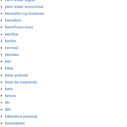
bem-estar emocional
benedito-ruy-barbosa
beneficio
benefícios ovos
benfica
berlim
berreal
bessias
bet
beta
beta android
beta da esquerda
bets
bezos
bh
BH
biblioteca pessoal
bicampeao