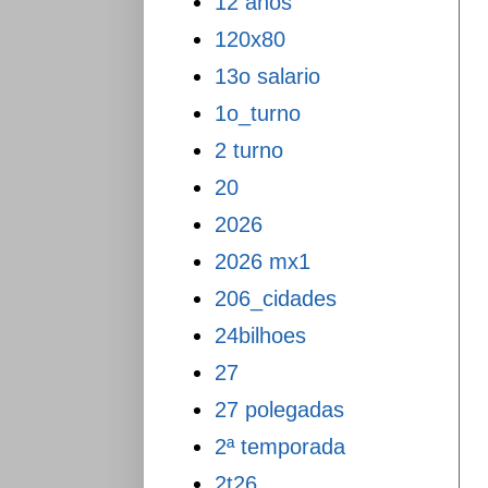
12 anos
120x80
13o salario
1o_turno
2 turno
20
2026
2026 mx1
206_cidades
24bilhoes
27
27 polegadas
2ª temporada
2t26