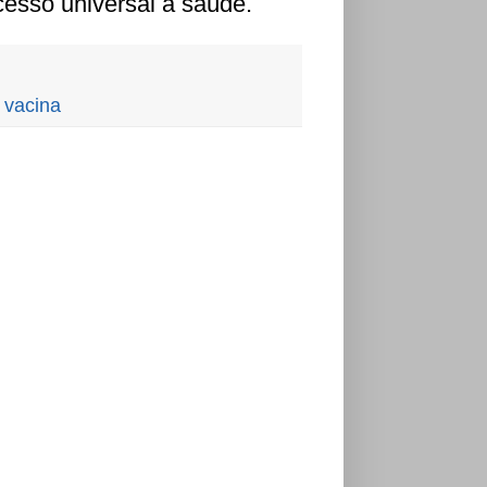
cesso universal à saúde.
,
vacina