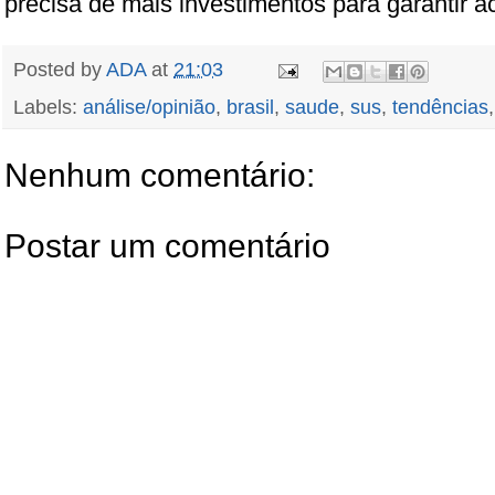
precisa de mais investimentos para garantir a
Posted by
ADA
at
21:03
Labels:
análise/opinião
,
brasil
,
saude
,
sus
,
tendências
Nenhum comentário:
Postar um comentário