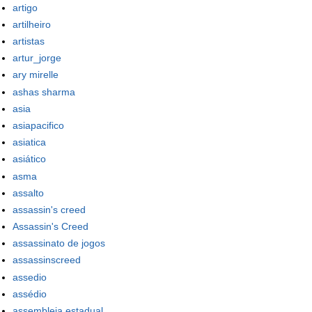
artigo
artilheiro
artistas
artur_jorge
ary mirelle
ashas sharma
asia
asiapacifico
asiatica
asiático
asma
assalto
assassin's creed
Assassin's Creed
assassinato de jogos
assassinscreed
assedio
assédio
assembleia estadual