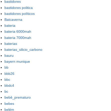
bastidores
bastidores politica
bastidores políticos
Batcaverna
bateria
bateria 6000mah
bateria 7000mah
baterias
baterias_silicio_carbono
bauru
bayern munique
bb
bbb26
bbc
bbdc4
bc
bebê_prematuro
bebes
belém