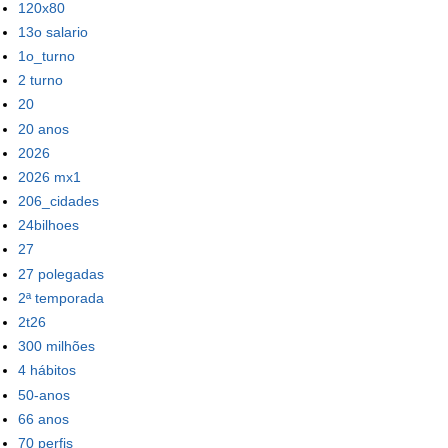
120x80
13o salario
1o_turno
2 turno
20
20 anos
2026
2026 mx1
206_cidades
24bilhoes
27
27 polegadas
2ª temporada
2t26
300 milhões
4 hábitos
50-anos
66 anos
70 perfis