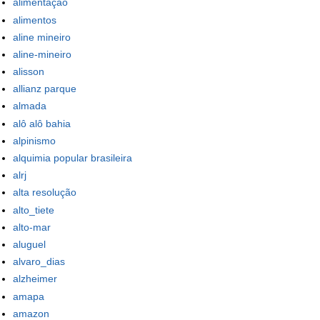
alimentação
alimentos
aline mineiro
aline-mineiro
alisson
allianz parque
almada
alô alô bahia
alpinismo
alquimia popular brasileira
alrj
alta resolução
alto_tiete
alto-mar
aluguel
alvaro_dias
alzheimer
amapa
amazon