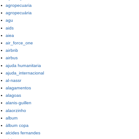
agropecuaria
agropecuária
agu
aids
aiea
air_force_one
airbnb
airbus
ajuda humanitaria
ajuda_internacional
al-nassr
alagamentos
alagoas
alanis-guillen
alaorzinho
album
álbum copa
alcides fernandes