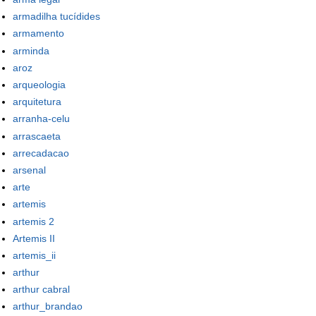
armadilha tucídides
armamento
arminda
aroz
arqueologia
arquitetura
arranha-celu
arrascaeta
arrecadacao
arsenal
arte
artemis
artemis 2
Artemis II
artemis_ii
arthur
arthur cabral
arthur_brandao