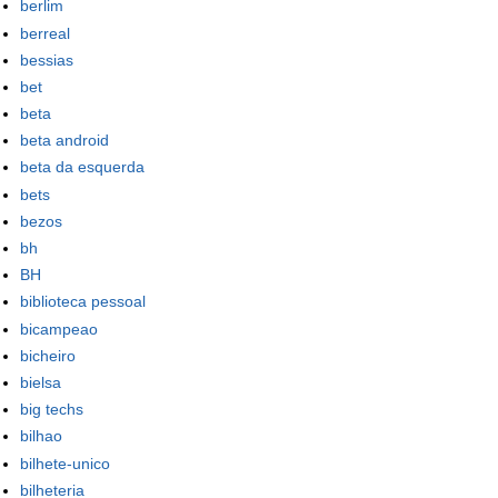
berlim
berreal
bessias
bet
beta
beta android
beta da esquerda
bets
bezos
bh
BH
biblioteca pessoal
bicampeao
bicheiro
bielsa
big techs
bilhao
bilhete-unico
bilheteria