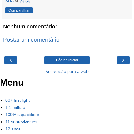
ADA
at
20:56
Compartilhar
Nenhum comentário:
Postar um comentário
‹
›
Página inicial
Ver versão para a web
Menu
007 first light
1,1 milhão
100% capacidade
11 sobreviventes
12 anos