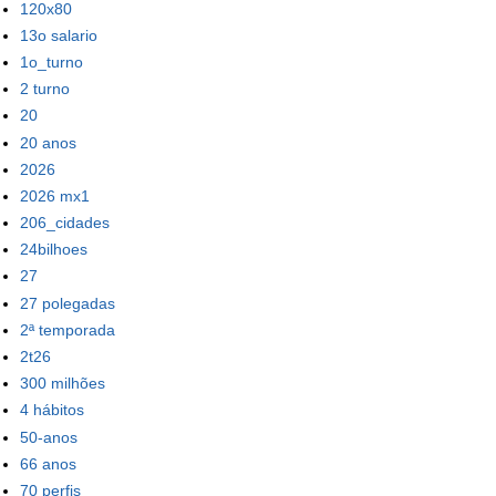
120x80
13o salario
1o_turno
2 turno
20
20 anos
2026
2026 mx1
206_cidades
24bilhoes
27
27 polegadas
2ª temporada
2t26
300 milhões
4 hábitos
50-anos
66 anos
70 perfis