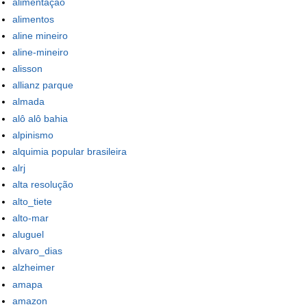
alimentação
alimentos
aline mineiro
aline-mineiro
alisson
allianz parque
almada
alô alô bahia
alpinismo
alquimia popular brasileira
alrj
alta resolução
alto_tiete
alto-mar
aluguel
alvaro_dias
alzheimer
amapa
amazon