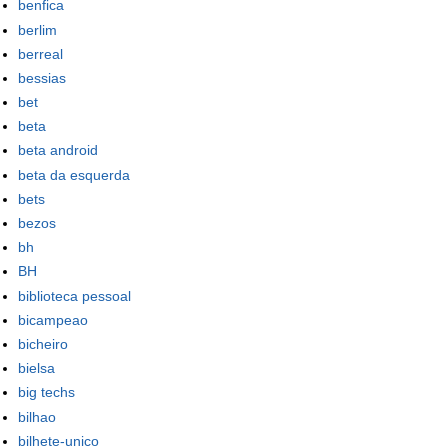
benfica
berlim
berreal
bessias
bet
beta
beta android
beta da esquerda
bets
bezos
bh
BH
biblioteca pessoal
bicampeao
bicheiro
bielsa
big techs
bilhao
bilhete-unico