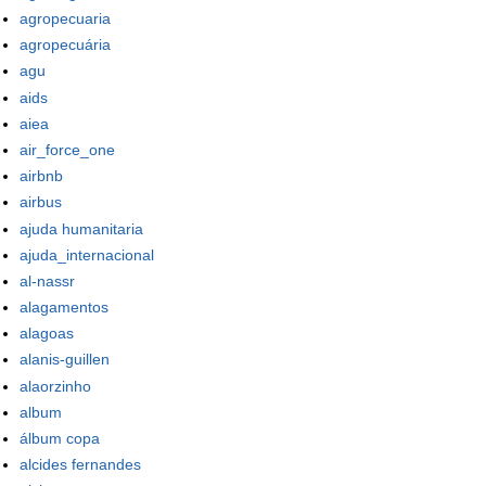
agropecuaria
agropecuária
agu
aids
aiea
air_force_one
airbnb
airbus
ajuda humanitaria
ajuda_internacional
al-nassr
alagamentos
alagoas
alanis-guillen
alaorzinho
album
álbum copa
alcides fernandes