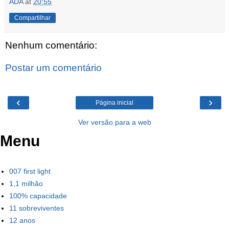
ADA
at
20:55
Compartilhar
Nenhum comentário:
Postar um comentário
‹
›
Página inicial
Ver versão para a web
Menu
007 first light
1,1 milhão
100% capacidade
11 sobreviventes
12 anos