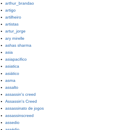
arthur_brandao
artigo
artilheiro
artistas
artur_jorge
ary mirelle
ashas sharma
asia
asiapacifico
asiatica
asiático
asma
assalto
assassin's creed
Assassin's Creed
assassinato de jogos
assassinscreed
assedio
assédio