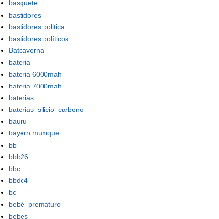
basquete
bastidores
bastidores politica
bastidores políticos
Batcaverna
bateria
bateria 6000mah
bateria 7000mah
baterias
baterias_silicio_carbono
bauru
bayern munique
bb
bbb26
bbc
bbdc4
bc
bebê_prematuro
bebes