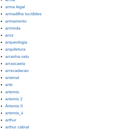
arma legal
armadilha tucídides
armamento
arminda
aroz
arqueologia
arquitetura
arranha-celu
arrascaeta
arrecadacao
arsenal
arte
artemis
artemis 2
Artemis II
artemis_ii
arthur
arthur cabral