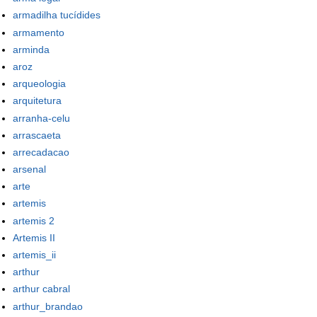
armadilha tucídides
armamento
arminda
aroz
arqueologia
arquitetura
arranha-celu
arrascaeta
arrecadacao
arsenal
arte
artemis
artemis 2
Artemis II
artemis_ii
arthur
arthur cabral
arthur_brandao