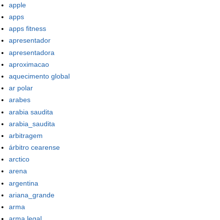
apple
apps
apps fitness
apresentador
apresentadora
aproximacao
aquecimento global
ar polar
arabes
arabia saudita
arabia_saudita
arbitragem
árbitro cearense
arctico
arena
argentina
ariana_grande
arma
arma legal