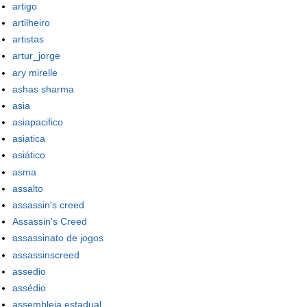
artigo
artilheiro
artistas
artur_jorge
ary mirelle
ashas sharma
asia
asiapacifico
asiatica
asiático
asma
assalto
assassin's creed
Assassin's Creed
assassinato de jogos
assassinscreed
assedio
assédio
assembleia estadual