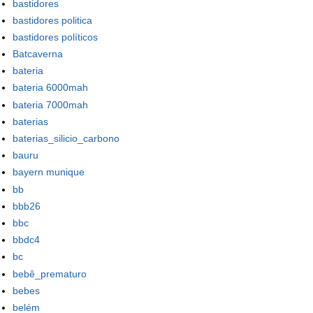
bastidores
bastidores politica
bastidores políticos
Batcaverna
bateria
bateria 6000mah
bateria 7000mah
baterias
baterias_silicio_carbono
bauru
bayern munique
bb
bbb26
bbc
bbdc4
bc
bebê_prematuro
bebes
belém