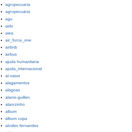
agropecuaria
agropecuária
agu
aids
aiea
air_force_one
airbnb
airbus
ajuda humanitaria
ajuda_internacional
al-nassr
alagamentos
alagoas
alanis-guillen
alaorzinho
album
álbum copa
alcides fernandes