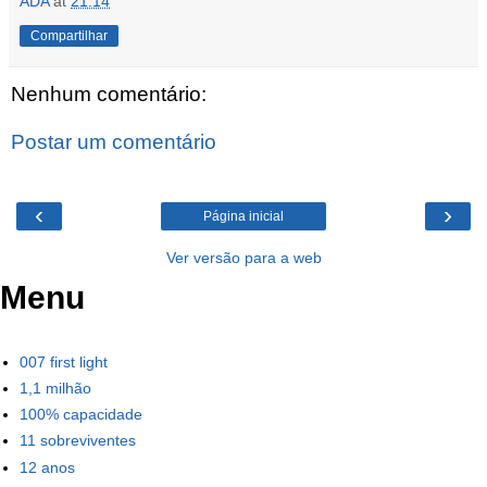
ADA
at
21:14
Compartilhar
Nenhum comentário:
Postar um comentário
‹
›
Página inicial
Ver versão para a web
Menu
007 first light
1,1 milhão
100% capacidade
11 sobreviventes
12 anos