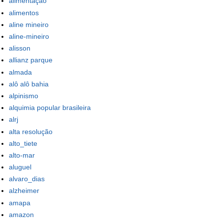
alimentação
alimentos
aline mineiro
aline-mineiro
alisson
allianz parque
almada
alô alô bahia
alpinismo
alquimia popular brasileira
alrj
alta resolução
alto_tiete
alto-mar
aluguel
alvaro_dias
alzheimer
amapa
amazon