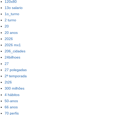
120x80
13o salario
1o_turno
2 turno
20
20 anos
2026
2026 mx1
206_cidades
24bilhoes
27
27 polegadas
2ª temporada
2t26
300 milhões
4 hábitos
50-anos
66 anos
70 perfis