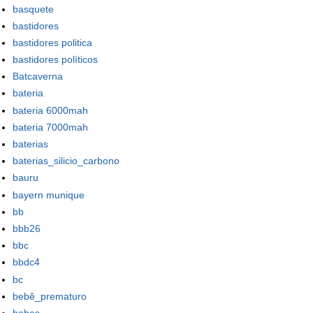
basquete
bastidores
bastidores politica
bastidores políticos
Batcaverna
bateria
bateria 6000mah
bateria 7000mah
baterias
baterias_silicio_carbono
bauru
bayern munique
bb
bbb26
bbc
bbdc4
bc
bebê_prematuro
bebes