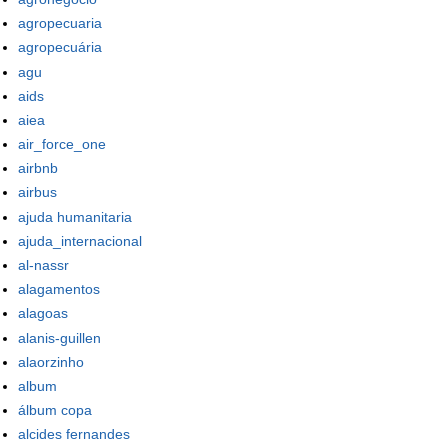
agropecuaria
agropecuária
agu
aids
aiea
air_force_one
airbnb
airbus
ajuda humanitaria
ajuda_internacional
al-nassr
alagamentos
alagoas
alanis-guillen
alaorzinho
album
álbum copa
alcides fernandes