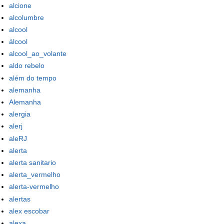
alcione
alcolumbre
alcool
álcool
alcool_ao_volante
aldo rebelo
além do tempo
alemanha
Alemanha
alergia
alerj
aleRJ
alerta
alerta sanitario
alerta_vermelho
alerta-vermelho
alertas
alex escobar
alexa