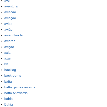
avc
aventura
aviacao
aviação
aviao
avião
avião flórida
avibras
avição
axia
azar
b3
backlog
backrooms
bafta
bafta games awards
bafta tv awards
bahia
Bahia