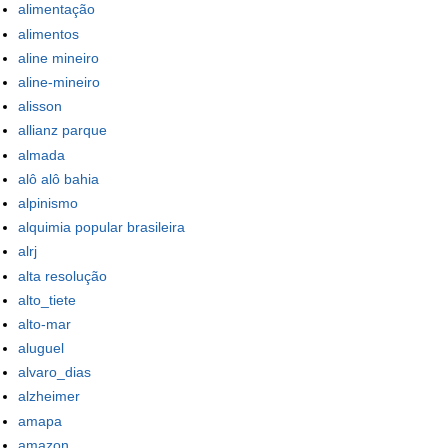
alimentação
alimentos
aline mineiro
aline-mineiro
alisson
allianz parque
almada
alô alô bahia
alpinismo
alquimia popular brasileira
alrj
alta resolução
alto_tiete
alto-mar
aluguel
alvaro_dias
alzheimer
amapa
amazon