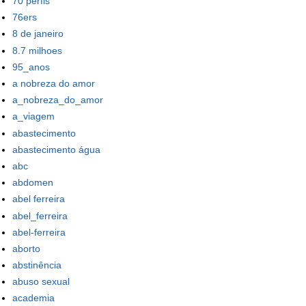
70 perfis
76ers
8 de janeiro
8.7 milhoes
95_anos
a nobreza do amor
a_nobreza_do_amor
a_viagem
abastecimento
abastecimento água
abc
abdomen
abel ferreira
abel_ferreira
abel-ferreira
aborto
abstinência
abuso sexual
academia