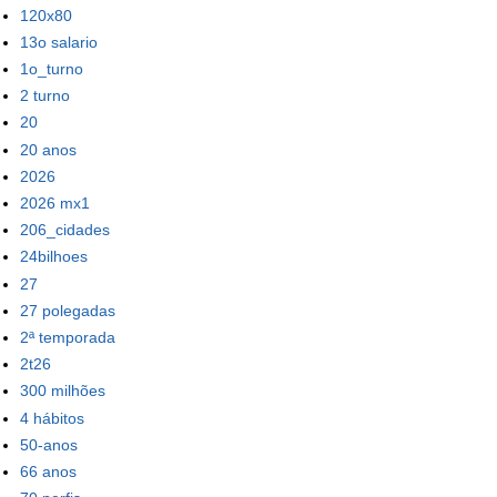
120x80
13o salario
1o_turno
2 turno
20
20 anos
2026
2026 mx1
206_cidades
24bilhoes
27
27 polegadas
2ª temporada
2t26
300 milhões
4 hábitos
50-anos
66 anos