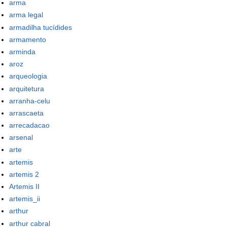
arma
arma legal
armadilha tucídides
armamento
arminda
aroz
arqueologia
arquitetura
arranha-celu
arrascaeta
arrecadacao
arsenal
arte
artemis
artemis 2
Artemis II
artemis_ii
arthur
arthur cabral